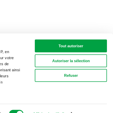
Tout autoriser
IP, en
ur votre
Autoriser la sélection
res de
risant ainsi
Refuser
leurs
la
es, reportez-
 moment à