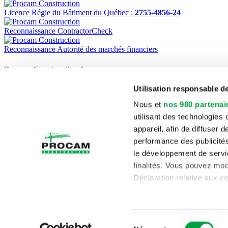
Licence Régie du Bâtiment du Québec :
2755-4856-24
Reconnaissance ContractorCheck
Reconnaissance Autorité des marchés financiers
Procam Construction Inc.
Utilisation responsable 
1220 Marconi, Boucherville (Québec) J4B 8G8
Téléphone :
(450) 449-5121
Nous et
nos 980 partenai
Télécopieur :
(450) 449-5368
utilisant des technologies
Accueil
appareil, afin de diffuser
Projets
performance des publicités
Services
Profil d’entreprise
le développement de servic
Contact
finalités. Vous pouvez mod
English
Déclaration relative aux co
RBQ:
2755-4856-24
Pour en savoir plus sur le
vous à la
section « Détail
Sélection
partir de la déclaration sur