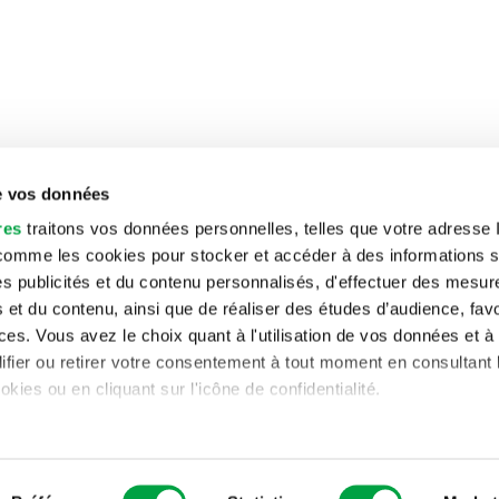
de vos données
res
traitons vos données personnelles, telles que votre adresse 
 comme les cookies pour stocker et accéder à des informations s
 des publicités et du contenu personnalisés, d'effectuer des mesu
 et du contenu, ainsi que de réaliser des études d’audience, favo
es. Vous avez le choix quant à l'utilisation de vos données et à 
ifier ou retirer votre consentement à tout moment en consultant 
okies ou en cliquant sur l'icône de confidentialité.
 traitement de vos données personnelles et définir vos préférenc
s »
. Vous pouvez modifier ou retirer votre consentement à tout
 les cookies.