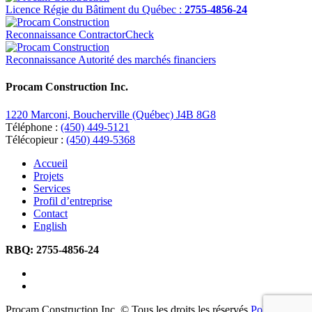
Licence Régie du Bâtiment du Québec :
2755-4856-24
Reconnaissance ContractorCheck
Reconnaissance Autorité des marchés financiers
Procam Construction Inc.
1220 Marconi, Boucherville (Québec) J4B 8G8
Téléphone :
(450) 449-5121
Télécopieur :
(450) 449-5368
Accueil
Projets
Services
Profil d’entreprise
Contact
English
RBQ:
2755-4856-24
Procam Construction Inc. © Tous les droits les réservés
Politique de