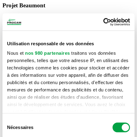
Projet Beaumont
Mont-Royal
Voir le projet
Voir le projet
Construction neuve
Utilisation responsable de vos données
Bâtiment H1A L’Équipeur
Nous et
nos 980 partenaires
traitons vos données
Laval
personnelles, telles que votre adresse IP, en utilisant des
Voir le projet
technologies comme les cookies pour stocker et accéder
Voir le projet
Travaux civils
à des informations sur votre appareil, afin de diffuser des
publicités et du contenu personnalisés, d'effectuer des
McDonald’s
mesures de performance des publicités et du contenu,
ainsi que de réaliser des études d’audience, favorisant
Lasalle
Voir le projet
ainsi le développement de services. Vous avez le choix
Voir le projet
quant à l'utilisation de vos données et à leurs finalités.
Construction neuve
Vous pouvez modifier ou retirer votre consentement à
Sélection
Réno Dépôt
tout moment en consultant la Déclaration relative aux
Nécessaires
du
cookies ou en cliquant sur l'icône de confidentialité.
consentement