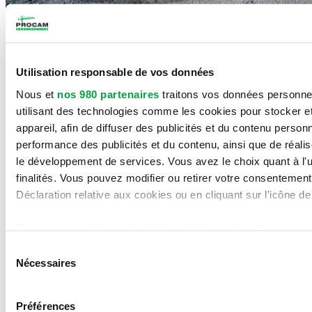
Nos accréditations
Utilisation responsable de vos données
Licence Régie du Bâtiment du Québec :
2755-4856-24
Nous et
nos 980 partenaires
traitons vos données personnell
Reconnaissance ContractorCheck
utilisant des technologies comme les cookies pour stocker e
appareil, afin de diffuser des publicités et du contenu perso
Reconnaissance Autorité des marchés financiers
performance des publicités et du contenu, ainsi que de réalis
Procam Construction Inc.
le développement de services. Vous avez le choix quant à l'ut
finalités. Vous pouvez modifier ou retirer votre consentemen
1220 Marconi, Boucherville (Québec) J4B 8G8
Déclaration relative aux cookies ou en cliquant sur l'icône de 
Téléphone :
(450) 449-5121
Télécopieur :
(450) 449-5368
Pour en savoir plus sur le traitement de vos données personne
Accueil
vous à la
section « Détails »
. Vous pouvez modifier ou reti
Projets
Sélection
Services
partir de la déclaration sur les cookies.
Nécessaires
du
Profil d’entreprise
consentement
Contact
Les cookies nous permettent de personnaliser le contenu et le
English
Préférences
relatives aux médias sociaux et d'analyser notre trafic. No