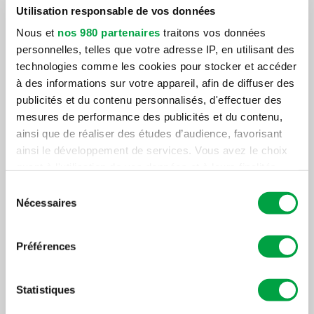
Utilisation responsable de vos données
Theory
Contrecoeur
Nous et
nos 980 partenaires
traitons vos données
Contrecoeur
Fitness
personnelles, telles que votre adresse IP, en utilisant des
technologies comme les cookies pour stocker et accéder
St-Eustache
Voir le projet
à des informations sur votre appareil, afin de diffuser des
Voir le projet
publicités et du contenu personnalisés, d'effectuer des
mesures de performance des publicités et du contenu,
ainsi que de réaliser des études d’audience, favorisant
ainsi le développement de services. Vous avez le choix
quant à l'utilisation de vos données et à leurs finalités.
Vous pouvez modifier ou retirer votre consentement à
Sélection
tout moment en consultant la Déclaration relative aux
Nécessaires
du
cookies ou en cliquant sur l'icône de confidentialité.
consentement
Rénovation
Rénovation
Préférences
Pour en savoir plus sur le traitement de vos données
personnelles et définir vos préférences, reportez-vous à
Métro &
Orange
la
section « Détails »
. Vous pouvez modifier ou retirer
Statistiques
SAQ St-
Theory
votre consentement à tout moment à partir de la