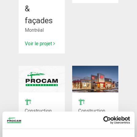
&
façades
Montréal
Voir le projet
Construction
Construction
neuve
neuve
Orange
Marché