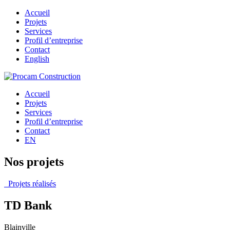
Accueil
Projets
Services
Profil d’entreprise
Contact
English
Accueil
Projets
Services
Profil d’entreprise
Contact
EN
Nos projets
Projets réalisés
TD Bank
Blainville