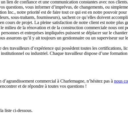
un lien de confiance et une communication constantes avec nos clients.
 à vos questions, vous informer d’imprévus, de changements, ou simplem
n Inc., notre priorité est de faire tout ce qui est en notre pouvoir pou
lleurs, sous-traitants, fournisseurs), sachent ce qu’elles doivent accompl
cours de projet. La pleine satisfaction de notre client est notre plus
le milieu de la rénovation et de la construction commerciale nous ont per
s personnes et entreprises impliquées puissent se déplacer sur le chantier
s assurons qu’il y ait toujours un gestionnaire ou un superviseur sur le 
 des travailleurs d’expérience qui possèdent toutes les certifications,
nstitutionnel ou industriel. Chaque travailleur dispose d’une formation 
ain d’agrandissement commercial à Charlemagne, n’hésitez pas à
nous co
encontrer et de répondre à toutes vos questions !
a liste ci-dessous.