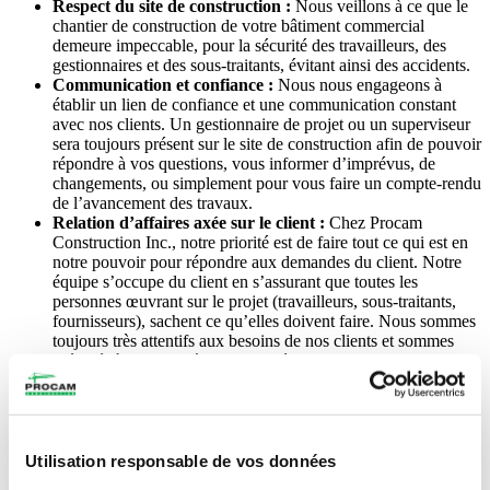
Respect du site de construction :
Nous veillons à ce que le
chantier de construction de votre bâtiment commercial
demeure impeccable, pour la sécurité des travailleurs, des
gestionnaires et des sous-traitants, évitant ainsi des accidents.
Communication et confiance :
Nous nous engageons à
établir un lien de confiance et une communication constant
avec nos clients. Un gestionnaire de projet ou un superviseur
sera toujours présent sur le site de construction afin de pouvoir
répondre à vos questions, vous informer d’imprévus, de
changements, ou simplement pour vous faire un compte-rendu
de l’avancement des travaux.
Relation d’affaires axée sur le client :
Chez Procam
Construction Inc., notre priorité est de faire tout ce qui est en
notre pouvoir pour répondre aux demandes du client. Notre
équipe s’occupe du client en s’assurant que toutes les
personnes œuvrant sur le projet (travailleurs, sous-traitants,
fournisseurs), sachent ce qu’elles doivent faire. Nous sommes
toujours très attentifs aux besoins de nos clients et sommes
préparés à tout problème ou imprévu pouvant survenir en
cours de projet. La satisfaction de notre client est notre plus
grande récompense!
Flexibilité de travail :
Notre expérience et notre solide
réputation dans le milieu de la rénovation commerciale nous
ont permis d’établir des liens d’affaire durables avec les
Utilisation responsable de vos données
fournisseurs et sous-traitants locaux. De cette façon, toutes les