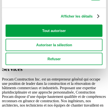
Les cookies nous permettent de personnaliser le contenu
Notre expertise couvre un large éventail de secteurs comme le
et les annonces, d'offrir des fonctionnalités relatives aux
montre la liste ci-dessous.
médias sociaux et d'analyser notre trafic. Nous
Afficher les détails
partageons également des informations sur l'utilisation de
notre site avec nos partenaires de médias sociaux, de
Tout autoriser
publicité et d'analyse, qui peuvent combiner celles-ci
avec d'autres informations que vous leur avez fournies
ou qu'ils ont collectées lors de votre utilisation de leurs
Autoriser la sélection
services.
Refuser
Services
Procam Construction Inc. est un entrepreneur général qui occupe
une position de leader dans la construction et la rénovation de
bâtiments commerciaux et industriels. Proposant une expertise
pluridisciplinaire et une approche personnalisée, Construction
Procam dispose d’une équipe hautement qualifiée et de compétences
reconnues en gérance de construction. Nos ingénieurs, nos
architectes, nos techniciens et nos équipes de chantier travaillent en