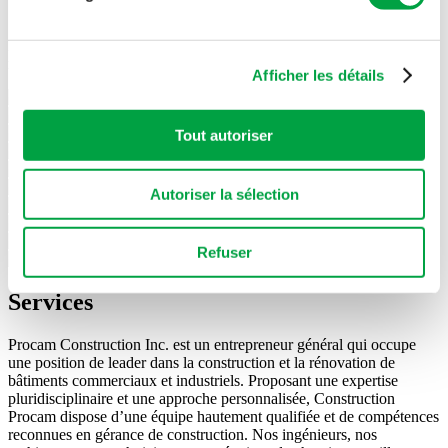
Quelques clients satisfaits
Les cookies nous permettent de personnaliser le contenu
et les annonces, d'offrir des fonctionnalités relatives aux
Notre expertise couvre un large éventail de secteurs comme le
montre la liste ci-dessous.
médias sociaux et d'analyser notre trafic. Nous
Afficher les détails
partageons également des informations sur l'utilisation de
notre site avec nos partenaires de médias sociaux, de
Tout autoriser
publicité et d'analyse, qui peuvent combiner celles-ci
avec d'autres informations que vous leur avez fournies
ou qu'ils ont collectées lors de votre utilisation de leurs
Autoriser la sélection
services.
Refuser
Services
Procam Construction Inc. est un entrepreneur général qui occupe
une position de leader dans la construction et la rénovation de
bâtiments commerciaux et industriels. Proposant une expertise
pluridisciplinaire et une approche personnalisée, Construction
Procam dispose d’une équipe hautement qualifiée et de compétences
reconnues en gérance de construction. Nos ingénieurs, nos