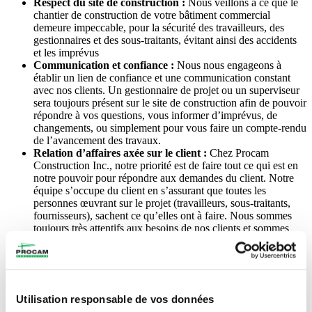
Respect du site de construction :
Nous veillons à ce que le
chantier de construction de votre bâtiment commercial
demeure impeccable, pour la sécurité des travailleurs, des
gestionnaires et des sous-traitants, évitant ainsi des accidents
et les imprévus
Communication et confiance :
Nous nous engageons à
établir un lien de confiance et une communication constant
avec nos clients. Un gestionnaire de projet ou un superviseur
sera toujours présent sur le site de construction afin de pouvoir
répondre à vos questions, vous informer d’imprévus, de
changements, ou simplement pour vous faire un compte-rendu
de l’avancement des travaux.
Relation d’affaires axée sur le client :
Chez Procam
Construction Inc., notre priorité est de faire tout ce qui est en
notre pouvoir pour répondre aux demandes du client. Notre
équipe s’occupe du client en s’assurant que toutes les
personnes œuvrant sur le projet (travailleurs, sous-traitants,
fournisseurs), sachent ce qu’elles ont à faire. Nous sommes
toujours très attentifs aux besoins de nos clients et sommes
préparés à tout problème ou imprévu pouvant survenir en
cours de projet. La satisfaction de notre client est notre plus
grande récompense !
Flexibilité de travail :
Notre expérience et notre réputation
dans le milieu de la construction de bâtiments commerciaux
Utilisation responsable de vos données
nous ont permis d’établir des liens d’affaire durables avec les