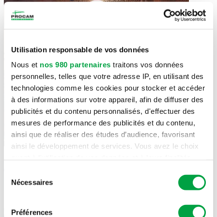
Utilisation responsable de vos données
Nous et
nos 980 partenaires
traitons vos données
personnelles, telles que votre adresse IP, en utilisant des
technologies comme les cookies pour stocker et accéder
à des informations sur votre appareil, afin de diffuser des
publicités et du contenu personnalisés, d'effectuer des
mesures de performance des publicités et du contenu,
ainsi que de réaliser des études d’audience, favorisant
ainsi le développement de services. Vous avez le choix
quant à l'utilisation de vos données et à leurs finalités.
Vous pouvez modifier ou retirer votre consentement à
Sélection
tout moment en consultant la Déclaration relative aux
Nécessaires
du
cookies ou en cliquant sur l'icône de confidentialité.
consentement
Préférences
Pour en savoir plus sur le traitement de vos données