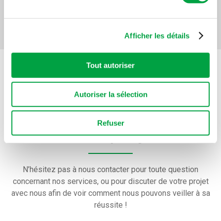
Voir le projet
Les cookies nous permettent de personnaliser le contenu
et les annonces, d'offrir des fonctionnalités relatives aux
médias sociaux et d'analyser notre trafic. Nous
Afficher les détails
partageons également des informations sur l'utilisation de
notre site avec nos partenaires de médias sociaux, de
Tout autoriser
publicité et d'analyse, qui peuvent combiner celles-ci
avec d'autres informations que vous leur avez fournies
ou qu'ils ont collectées lors de votre utilisation de leurs
Autoriser la sélection
Faites-nous part de
services.
Refuser
votre projet
N’hésitez pas à nous contacter pour toute question
concernant nos services, ou pour discuter de votre projet
avec nous afin de voir comment nous pouvons veiller à sa
réussite !