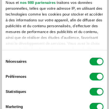
Nous et
nos 980 partenaires
traitons vos données
Voir le projet
personnelles, telles que votre adresse IP, en utilisant des
technologies comme les cookies pour stocker et accéder
à des informations sur votre appareil, afin de diffuser des
publicités et du contenu personnalisés, d'effectuer des
mesures de performance des publicités et du contenu,
ainsi que de réaliser des études d’audience, favorisant
ainsi le développement de services. Vous avez le choix
quant à l'utilisation de vos données et à leurs finalités.
Vous pouvez modifier ou retirer votre consentement à
Sélection
Construction
Construction
tout moment en consultant la Déclaration relative aux
Nécessaires
du
neuve
neuve
cookies ou en cliquant sur l'icône de confidentialité.
consentement
Canadian
Village
Préférences
Pour en savoir plus sur le traitement de vos données
Tire
des
personnelles et définir vos préférences, reportez-vous à
la
section « Détails »
. Vous pouvez modifier ou retirer
Statistiques
Mont-Laurier
Valeurs
votre consentement à tout moment à partir de la
déclaration sur les cookies.
St-Jérôme
Voir le projet
Marketing