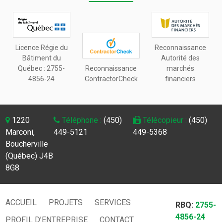
Licence Régie du
Reconnaissance
Bâtiment du
Autorité des
Québec :
2755-
Reconnaissance
marchés
4856-24
ContractorCheck
financiers
1220
Téléphone :
(450)
Télécopieur :
(450)
Marconi,
449-5121
449-5368
Boucherville
(Québec) J4B
8G8
ACCUEIL
PROJETS
SERVICES
RBQ:
2755-
4856-24
PROFIL D’ENTREPRISE
CONTACT