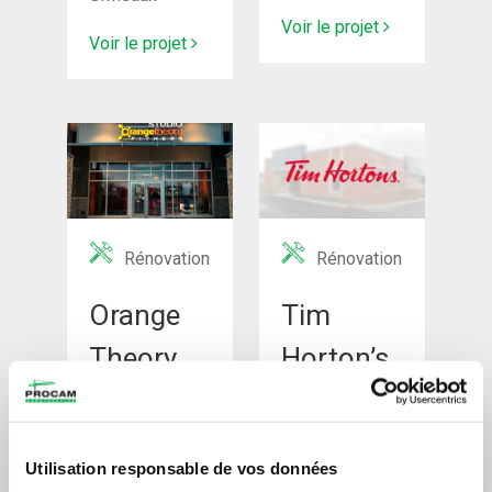
Voir le projet
Voir le projet
Rénovation
Rénovation
Orange
Tim
Theory
Horton’s
Fitness
#3259
Brossard
Pointe-aux-
Trembles
Utilisation responsable de vos données
Voir le projet